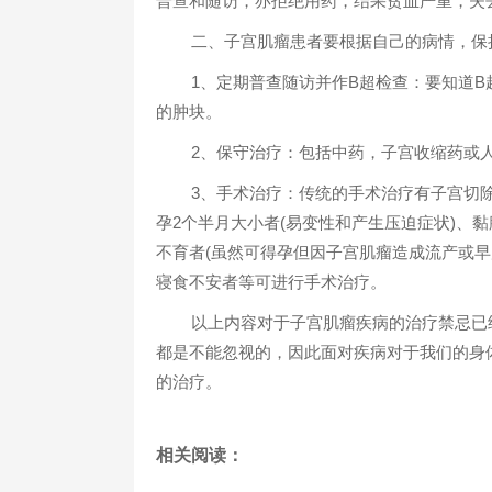
普查和随访，亦拒绝用药，结果贫血严重，失
二、子宫肌瘤患者要根据自己的病情，保
1、定期普查随访并作B超检查：要知道B超
的肿块。
2、保守治疗：包括中药，子宫收缩药或
3、手术治疗：传统的手术治疗有子宫切
孕2个半月大小者(易变性和产生压迫症状)、
不育者(虽然可得孕但因子宫肌瘤造成流产或
寝食不安者等可进行手术治疗。
以上内容对于子宫肌瘤疾病的治疗禁忌已
都是不能忽视的，因此面对疾病对于我们的身
的治疗。
相关阅读：