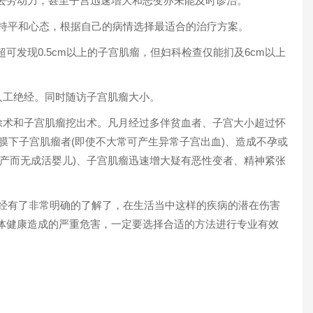
去劳动力，甚至子宫迅速增大和恶变亦未能及时诊治。
持平和心态，根据自己的病情选择最适合的治疗方案。
可发现0.5cm以上的子宫肌瘤，但妇科检查仅能扪及6cm以上
人工绝经。同时随访子宫肌瘤大小。
除术和子宫肌瘤挖出术。凡月经过多伴贫血者、子宫大小超过怀
黏膜下子宫肌瘤者(即使不大常可产生异常子宫出血)、造成不孕或
早产而无成活婴儿)、子宫肌瘤迅速增大疑有恶性变者、精神紧张
经有了非常明确的了解了，在生活当中这样的疾病的潜在伤害
体健康造成的严重危害，一定要选择合适的方法进行专业有效