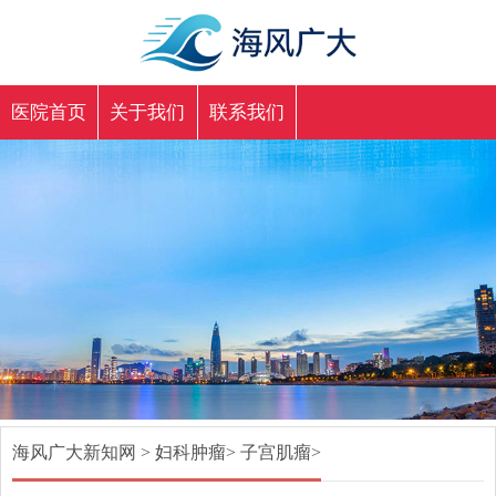
医院首页
关于我们
联系我们
海风广大新知网
>
妇科肿瘤
>
子宫肌瘤
>