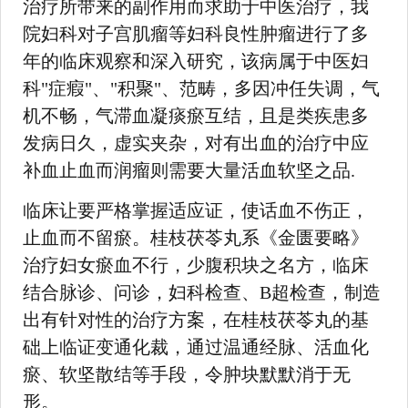
治疗所带来的副作用而求助于中医治疗，我
院妇科对子宫肌瘤等妇科良性肿瘤进行了多
年的临床观察和深入研究，该病属于中医妇
科"症瘕"、"积聚"、范畴，多因冲任失调，气
机不畅，气滞血凝痰瘀互结，且是类疾患多
发病日久，虚实夹杂，对有出血的治疗中应
补血止血而润瘤则需要大量活血软坚之品.
临床让要严格掌握适应证，使话血不伤正，
止血而不留瘀。桂枝茯苓丸系《金匮要略》
治疗妇女瘀血不行，少腹积块之名方，临床
结合脉诊、问诊，妇科检查、B超检查，制造
出有针对性的治疗方案，在桂枝茯苓丸的基
础上临证变通化裁，通过温通经脉、活血化
瘀、软坚散结等手段，令肿块默默消于无
形。