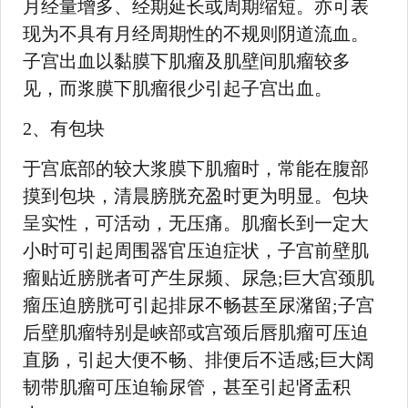
月经量增多、经期延长或周期缩短。亦可表
现为不具有月经周期性的不规则阴道流血。
子宫出血以黏膜下肌瘤及肌壁间肌瘤较多
见，而浆膜下肌瘤很少引起子宫出血。
2、有包块
于宫底部的较大浆膜下肌瘤时，常能在腹部
摸到包块，清晨膀胱充盈时更为明显。包块
呈实性，可活动，无压痛。肌瘤长到一定大
小时可引起周围器官压迫症状，子宫前壁肌
瘤贴近膀胱者可产生尿频、尿急;巨大宫颈肌
瘤压迫膀胱可引起排尿不畅甚至尿潴留;子宫
后壁肌瘤特别是峡部或宫颈后唇肌瘤可压迫
直肠，引起大便不畅、排便后不适感;巨大阔
韧带肌瘤可压迫输尿管，甚至引起肾盂积