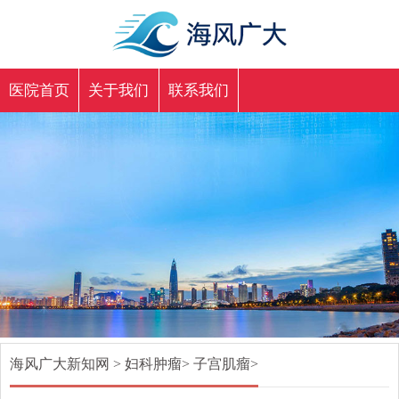
医院首页
关于我们
联系我们
海风广大新知网
>
妇科肿瘤
>
子宫肌瘤
>