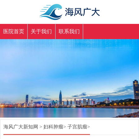
医院首页
关于我们
联系我们
海风广大新知网
>
妇科肿瘤
>
子宫肌瘤
>