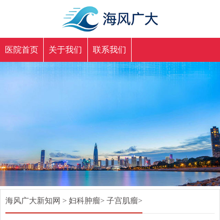
医院首页
关于我们
联系我们
海风广大新知网
>
妇科肿瘤
>
子宫肌瘤
>