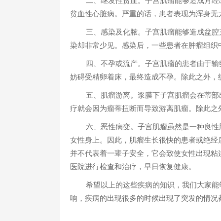
二、继发性贫血。子宫肌瘤能够造成月经
贫血性心脏病。严重的话，患者表现为浑身无
三、感染及化脓。子宫肌瘤能够造成盆腔
染却非常少见。感染后，一些患者在肿瘤组织
四、不孕或流产。子宫肌瘤的患者由于输
妨碍受精卵着床，最终造成不孕。除此之外，
五、肌瘤游离。浆膜下子宫肌瘤会在蒂部
疗就会因为瘤蒂扭断而导致游离肌瘤。除此之
六、恶性病变。子宫肌瘤虽然是一种良性
女性身上。因此，肌瘤生长很快的患者或绝经
并不代表着一辈子安全，它会致使女性出现粘
医院进行检查和治疗，早日恢复健康。
希望以上的这些疾病的知识，我们大家能
响，疾病的出现很多的时候出现了突发的情况