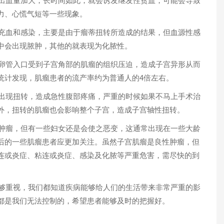
出血量加大，长时间如此，就会诱发继发性贫血，可能会导致
力、心慌气短等一些现象。
充血和感染，主要是由于瘤蒂扭转所造成的结果，但血源性感
中会出现脓肿，其他的就表现为化脓性。
卵管入口受到子宫角部的肌瘤的组织压迫，造成子宫异形从而
统计发现，肌瘤患者的流产率约为普通人的4倍左右。
出现扭转，造成急性腹部疼痛，严重的时候如果不马上手术治
外，扭转的肌瘤也会影响整个子宫，造成子宫轴性扭转。
肿瘤，但有一些妇女还是会使之恶变，这通常出现在一些大龄
后的一些肌瘤患者应更加关注。虽然子宫肌瘤是良性肿瘤，但
连或炎症、粘连或炎症、感染及化脓等严重危害，需尽快的到
够重视，我们都知道疾病能够给人们的生活带来非常严重的影
都是我们无法控制的，希望患者能够及时的把握好。