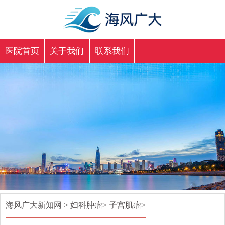
医院首页
关于我们
联系我们
海风广大新知网
>
妇科肿瘤
>
子宫肌瘤
>