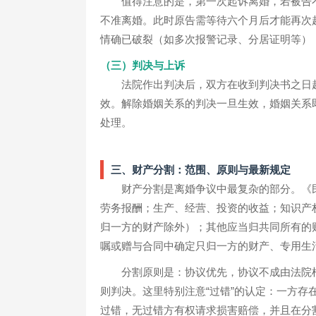
值得注意的是，第一次起诉离婚，若被告
不准离婚。此时原告需等待六个月后才能再次
情确已破裂（如多次报警记录、分居证明等）
（三）判决与上诉
法院作出判决后，双方在收到判决书之日
效。解除婚姻关系的判决一旦生效，婚姻关系
处理。
三、财产分割：范围、原则与最新规定
财产分割是离婚争议中最复杂的部分。《民
劳务报酬；生产、经营、投资的收益；知识产
归一方的财产除外）；其他应当归共同所有的
嘱或赠与合同中确定只归一方的财产、专用生
分割原则是：协议优先，协议不成由法院
则判决。这里特别注意“过错”的认定：一方
过错，无过错方有权请求损害赔偿，并且在分