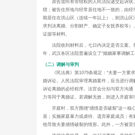
原告需向有管辖权的人民法院递交起诉状
辖；被告住所地与经常居住地不一致的，由经
期居住在洪山区（连续一年以上），则洪山区
求判决离婚、分割财产、确定子女抚养权等）
证据等材料。
法院收到材料后，七日内决定是否立案。符
年，武汉各区法院普遍设立了“婚姻家事调解
（二）调解与审判
《民法典》第1079条规定：“夫妻一方
婚诉讼。人民法院审理离婚案件，应当进行调
诉讼离婚的必经程序。法官会分别与双方沟通
力等同于离婚证。若调解无效，则进入开庭审
开庭时，双方围绕“感情是否破裂”这一
居；实施家庭暴力或虐待、遗弃家庭成员；有
他导致夫妻感情破裂的情形。此外，一方被宣