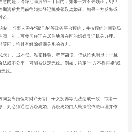
注意的是，冷静期满后的三十日内，如果一方不去领证，则申
静期满后共同前往婚姻登记机关领取离婚证。如果一方反悔或
诉讼。
预约制，当事人需在“鄂汇办”等政务平台预约，并按预约时间到场
住满一年，可凭居住证在居住地所在区的婚姻登记机关办理。
书等同，均具有解除婚姻关系的效力。
31天）、成本低、私密性强、程序简便。但缺陷也明显：一旦
合法或不公平，可能被认定无效。例如，约定“一方不得再婚”或
而无效。
方同意离婚但对财产分割、子女抚养等无法达成一致，或者一
形，则必须通过诉讼离婚。诉讼离婚由人民法院依法审理并作