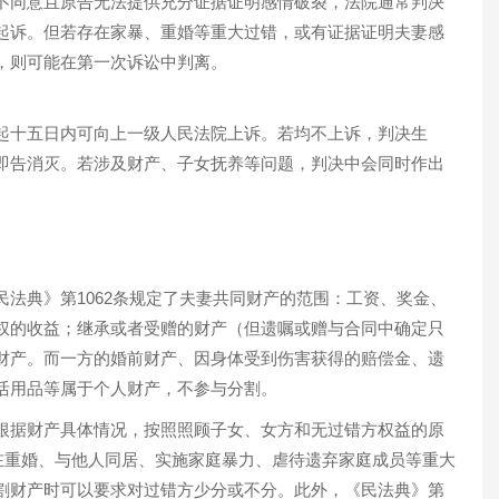
不同意且原告无法提供充分证据证明感情破裂，法院通常判决
起诉。但若存在家暴、重婚等重大过错，或有证据证明夫妻感
，则可能在第一次诉讼中判离。
起十五日内可向上一级人民法院上诉。若均不上诉，判决生
即告消灭。若涉及财产、子女抚养等问题，判决中会同时作出
法典》第1062条规定了夫妻共同财产的范围：工资、奖金、
权的收益；继承或者受赠的财产（但遗嘱或赠与合同中确定只
财产。而一方的婚前财产、因身体受到伤害获得的赔偿金、遗
活用品等属于个人财产，不参与分割。
根据财产具体情况，按照照顾子女、女方和无过错方权益的原
存在重婚、与他人同居、实施家庭暴力、虐待遗弃家庭成员等重大
割财产时可以要求对过错方少分或不分。此外，《民法典》第