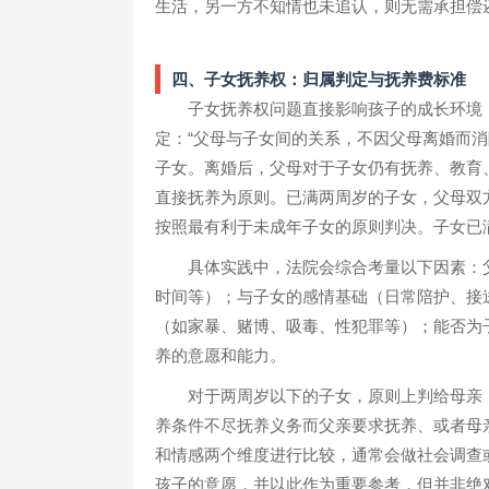
生活，另一方不知情也未追认，则无需承担偿
四、子女抚养权：归属判定与抚养费标准
子女抚养权问题直接影响孩子的成长环境，
定：“父母与子女间的关系，不因父母离婚而
子女。离婚后，父母对于子女仍有抚养、教育
直接抚养为原则。已满两周岁的子女，父母双
按照最有利于未成年子女的原则判决。子女已
具体实践中，法院会综合考量以下因素：
时间等）；与子女的感情基础（日常陪护、接
（如家暴、赌博、吸毒、性犯罪等）；能否为
养的意愿和能力。
对于两周岁以下的子女，原则上判给母亲
养条件不尽抚养义务而父亲要求抚养、或者母
和情感两个维度进行比较，通常会做社会调查
孩子的意愿，并以此作为重要参考，但并非绝