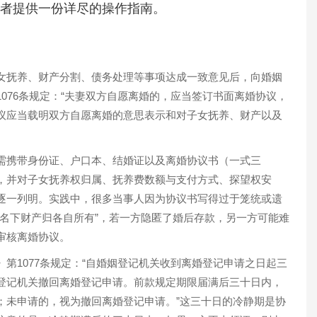
者提供一份详尽的操作指南。
女抚养、财产分割、债务处理等事项达成一致意见后，向婚姻
076条规定：“夫妻双方自愿离婚的，应当签订书面离婚协议，
议应当载明双方自愿离婚的意思表示和对子女抚养、财产以及
需携带身份证、户口本、结婚证以及离婚协议书（一式三
，并对子女抚养权归属、抚养费数额与支付方式、探望权安
逐一列明。实践中，很多当事人因为协议书写得过于笼统或遗
自名下财产归各自所有”，若一方隐匿了婚后存款，另一方可能难
审核离婚协议。
第1077条规定：“自婚姻登记机关收到离婚登记申请之日起三
登记机关撤回离婚登记申请。前款规定期限届满后三十日内，
；未申请的，视为撤回离婚登记申请。”这三十日的冷静期是协