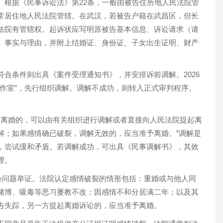
。根据《民事诉讼法》第22条，一般由被告住所地人民法院管
常居住地人民法院管辖。在武汉，若被告户籍在武昌区，但长
法院有管辖权。起诉状应写明原被告基本信息、诉讼请求（请
、事实与理由，并附上结婚证、身份证、子女出生证明、财产
合条件则出具《案件受理通知书》，并安排诉前调解。2026
工作室”，先行组织调解。调解不成功，则转入正式审判程序。
要求离婚的，可以由有关组织进行调解或者直接向人民法院提起离
解；如果感情确已破裂，调解无效的，应当准予离婚。”调解是
，尝试缓和矛盾。若调解成功，可出具《民事调解书》，其效
理。
核心问题举证。法院认定感情破裂的情形包括：重婚或与他人同
赌博、吸毒等恶习屡教不改；因感情不和分居满二年；以及其
告失踪，另一方提起离婚诉讼的，应当准予离婚。