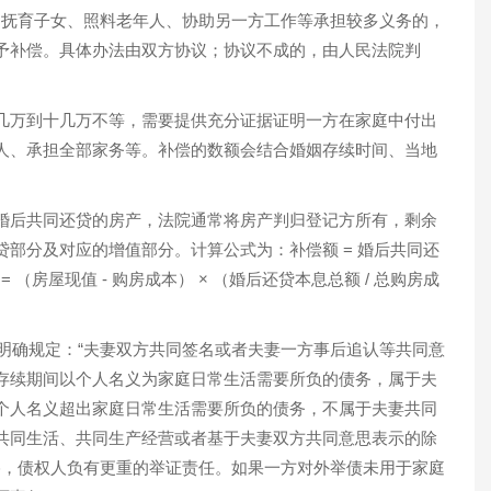
方因抚育子女、照料老年人、协助另一方工作等承担较多义务的，
予补偿。具体办法由双方协议；协议不成的，由人民法院判
几万到十几万不等，需要提供充分证据证明一方在家庭中付出
人、承担全部家务等。补偿的数额会结合婚姻存续时间、当地
婚后共同还贷的房产，法院通常将房产判归登记方所有，剩余
部分及对应的增值部分。计算公式为：补偿额 = 婚后共同还
 = （房屋现值 - 购房成本） × （婚后还贷本息总额 / 总购房成
条明确规定：“夫妻双方共同签名或者夫妻一方事后追认等共同意
存续期间以个人名义为家庭日常生活需要所负的债务，属于夫
个人名义超出家庭日常生活需要所负的债务，不属于夫妻共同
共同生活、共同生产经营或者基于夫妻双方共同意思表示的除
严格，债权人负有更重的举证责任。如果一方对外举债未用于家庭