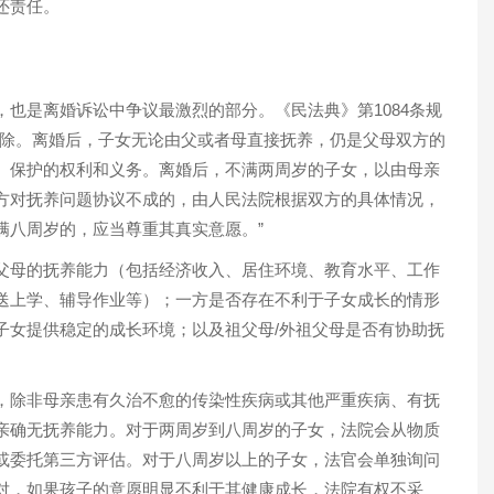
还责任。
也是离婚诉讼中争议最激烈的部分。《民法典》第1084条规
消除。离婚后，子女无论由父或者母直接抚养，仍是父母双方的
、保护的权利和义务。离婚后，不满两周岁的子女，以由母亲
方对抚养问题协议不成的，由人民法院根据双方的具体情况，
满八周岁的，应当尊重其真实意愿。”
父母的抚养能力（包括经济收入、居住环境、教育水平、工作
送上学、辅导作业等）；一方是否存在不利于子女成长的情形
子女提供稳定的成长环境；以及祖父母/外祖父母是否有协助抚
，除非母亲患有久治不愈的传染性疾病或其他严重疾病、有抚
亲确无抚养能力。对于两周岁到八周岁的子女，法院会从物质
或委托第三方评估。对于八周岁以上的子女，法官会单独询问
对，如果孩子的意愿明显不利于其健康成长，法院有权不采