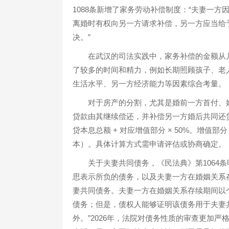
1088条新增了家务劳动补偿制度：“夫妻一
离婚时有权向另一方请求补偿，另一方应当给
决。”
在武汉的司法实践中，家务补偿的金额从
了较多的时间和精力，例如长期照顾孩子、老
生活水平、另一方经济能力等因素综合考量。
对于房产的分割，尤其是婚前一方首付、
贷款由其继续偿还，并补偿另一方婚后共同还贷
贷本息总额 + 对应增值部分 × 50%。增值部分
本）。具体计算方式需申请评估或协商确定。
关于夫妻共同债务，《民法典》第1064
思表示所负的债务，以及夫妻一方在婚姻关系
妻共同债务。夫妻一方在婚姻关系存续期间以
债务；但是，债权人能够证明该债务用于夫妻
外。”2026年，法院对债务性质的审查更加