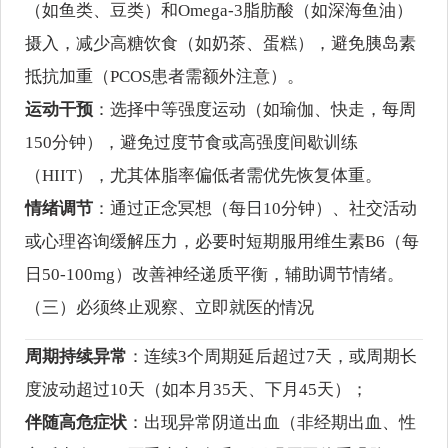
（如鱼类、豆类）和Omega-3脂肪酸（如深海鱼油）
摄入，减少高糖饮食（如奶茶、蛋糕），避免胰岛素
抵抗加重（PCOS患者需额外注意）。
运动干预
：选择中等强度运动（如瑜伽、快走，每周
150分钟），避免过度节食或高强度间歇训练
（HIIT），尤其体脂率偏低者需优先恢复体重。
情绪调节
：通过正念冥想（每日10分钟）、社交活动
或心理咨询缓解压力，必要时短期服用维生素B6（每
日50-100mg）改善神经递质平衡，辅助调节情绪。
（三）必须终止观察、立即就医的情况
周期持续异常
：连续3个周期延后超过7天，或周期长
度波动超过10天（如本月35天、下月45天）；
伴随高危症状
：出现异常阴道出血（非经期出血、性