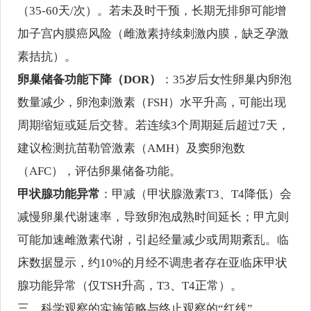
（35-60天/次）。若未及时干预，长期无排卵可能增
加子宫内膜癌风险（雌激素持续刺激内膜，缺乏孕激
素拮抗）。
卵巢储备功能下降（DOR）
：35岁后女性卵巢内卵泡
数量减少，卵泡刺激素（FSH）水平升高，可能出现
周期缩短或延后交替。若连续3个周期延后超过7天，
建议检测抗苗勒管激素（AMH）及窦卵泡数
（AFC），评估卵巢储备功能。
甲状腺功能异常
：甲减（甲状腺激素T3、T4降低）会
减慢卵巢代谢速率，导致卵泡成熟时间延长；甲亢则
可能加速雌激素代谢，引起经量减少或周期紊乱。临
床数据显示，约10%的月经不调患者存在亚临床甲状
腺功能异常（仅TSH升高，T3、T4正常）。
三、科学观察的实施策略与终止观察的“红线”