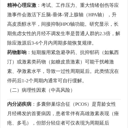
精神心理应激
：考试、工作压力、重大情绪创伤等应
激事件会激活下丘脑-垂体-肾上腺轴（HPA轴），升
高皮质醇水平，间接抑制HPO轴功能。研究显示，长
期焦虑女性的月经不调发生率是普通人群的2.3倍，解
除应激源后3-6个月内周期多能恢复规律。
药物影响
：短期服用紧急避孕药、抗抑郁药（如氟西
汀）或激素类药物（如糖皮质激素）可能干扰雌激
素、孕激素水平，导致一过性周期延后。此类情况在
停药后1-2个周期内通常可自行缓解。
（二）病理性因素（中高风险）
内分泌疾病
：多囊卵巢综合征（PCOS）是育龄女性
月经稀发的首要病因，患者常伴有高雄激素表现（痤
疮、多毛），但部分轻症者可仅表现为周期延后