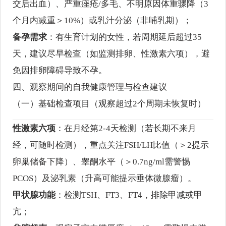
交后出血）、严重痤疮/多毛、不明原因体重骤降（3
个月内减重＞10%）或乳汁分泌（非哺乳期）；
备孕需求
：有生育计划的女性，若周期延后超过35
天，建议尽早检查（如监测排卵、性激素六项），避
免因排卵障碍导致不孕。
四、观察期间的自我健康管理与检查建议
（一）基础检查项目（观察超过2个周期未恢复时）
性激素六项
：在月经第2-4天检测（若长期不来月
经，可随时检测），重点关注FSH/LH比值（＞2提示
卵巢储备下降）、睾酮水平（＞0.7ng/ml需警惕
PCOS）及泌乳素（升高可能提示垂体微腺瘤）。
甲状腺功能
：检测TSH、FT3、FT4，排除甲减或甲
亢；