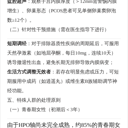
盆腔超声
：观察子宫内膜厚度（＞12mm需警惕内膜
增生）、卵巢形态（PCOS患者可见单侧卵巢窦卵泡
数≥12个）。
（二）针对性干预措施（需在医生指导下进行）
短期调经
：对于排除器质性疾病的周期延后，可服用
天然孕激素（如地屈孕酮，每日10mg，连续10天）
诱导撤退性出血，避免长期无排卵导致内膜病变；
生活方式调整无效者
：若存在明显焦虑或压力，可短
期服用中成药（如逍遥丸）或维生素B族辅助调节神
经功能。
五、特殊人群的处理原则
（一）青春期女性（初潮后＜3年）
由于HPO轴尚未完全成熟，约85%的青春期女