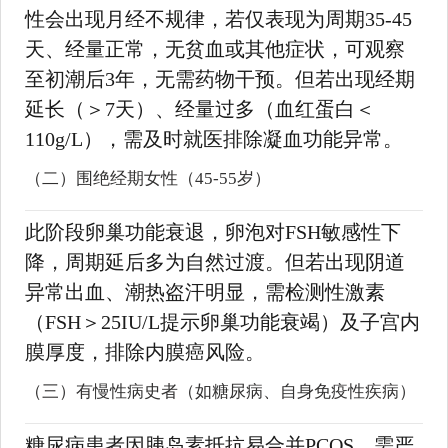
性会出现月经不规律，若仅表现为周期35-45
天、经量正常，无贫血或其他症状，可观察
至初潮后3年，无需药物干预。但若出现经期
延长（＞7天）、经量过多（血红蛋白＜
110g/L），需及时就医排除凝血功能异常。
（二）围绝经期女性（45-55岁）
此阶段卵巢功能衰退，卵泡对FSH敏感性下
降，周期延后多为自然过渡。但若出现阴道
异常出血、潮热盗汗明显，需检测性激素
（FSH＞25IU/L提示卵巢功能衰竭）及子宫内
膜厚度，排除内膜癌风险。
（三）有慢性病史者（如糖尿病、自身免疫性疾病）
糖尿病患者因胰岛素抵抗易合并PCOS，需严