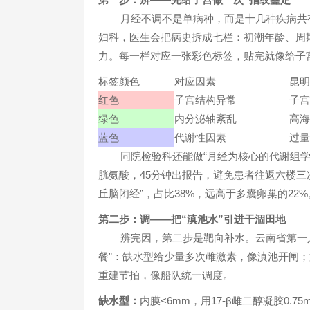
月经不调不是单病种，而是十几种疾病共有
妇科，医生会把病史拆成七栏：初潮年龄、周
力。每一栏对应一张彩色标签，贴完就像给子宫
标签颜色
对应因素
昆明
红色
子宫结构异常
子宫
绿色
内分泌轴紊乱
高海
蓝色
代谢性因素
过量
同院检验科还能做“月经为核心的代谢组
胱氨酸，45分钟出报告，避免患者往返六楼三
丘脑闭经”，占比38%，远高于多囊卵巢的22%
第二步：调——把“滇池水”引进干涸田地
辨完因，第二步是靶向补水。云南省第一人
餐”：缺水型给少量多次雌激素，像滇池开闸
重建节拍，像船队统一调度。
缺水型：
内膜<6mm，用17-β雌二醇凝胶0.