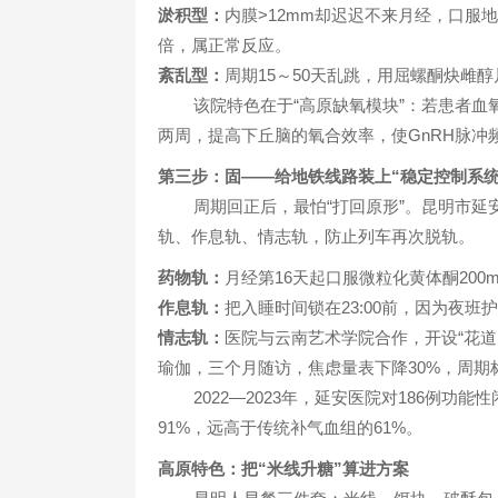
淤积型：
内膜>12mm却迟迟不来月经，口服地屈
倍，属正常反应。
紊乱型：
周期15～50天乱跳，用屈螺酮炔雌
该院特色在于“高原缺氧模块”：若患者血氧
两周，提高下丘脑的氧合效率，使GnRH脉冲频
第三步：固——给地铁线路装上“稳定控制系统
周期回正后，最怕“打回原形”。昆明市延
轨、作息轨、情志轨，防止列车再次脱轨。
药物轨：
月经第16天起口服微粒化黄体酮200
作息轨：
把入睡时间锁在23:00前，因为夜班护
情志轨：
医院与云南艺术学院合作，开设“花道
瑜伽，三个月随访，焦虑量表下降30%，周期标
2022—2023年，延安医院对186例功
91%，远高于传统补气血组的61%。
高原特色：把“米线升糖”算进方案