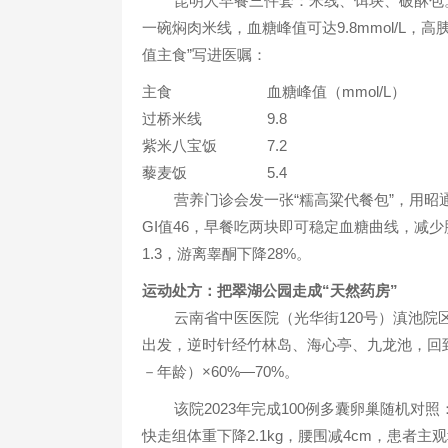
昆明人早餐三件套：米线、饵块、破酥包
一碗焖肉米线，血糖峰值可达9.8mmol/L
值主食”写进医嘱：
主食
血糖峰值（mmol/L）
过桥米线
9.8
紫米八宝饭
7.2
藜麦饭
5.4
营养门诊会发一张“糯高粱代餐包”，用
GI值46，早餐吃两块即可稳定血糖曲线，减少胰
1.3，游离睾酮下降28%。
运动处方：把翠湖公园走成“天然药房”
云南省中医医院（光华街120号）滇池院区
出发，逆时针经竹林岛、海心亭、九龙池，回到东
－年龄）×60%—70%。
该院2023年完成100例多囊卵巢随机对
快走组体重下降2.1kg，腰围减4cm，患