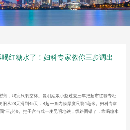
再喝红糖水了！妇科专家教你三步调出
慰剂，喝完只剩空杯。昆明姑娘小赵过去三年把超市红糖专柜
旧从28天滑到45天，B超一查内膜厚度只剩4毫米。妇科专家
—固”三步法。把子宫当成一座昆明地铁，线路图错了，靠喝糖水