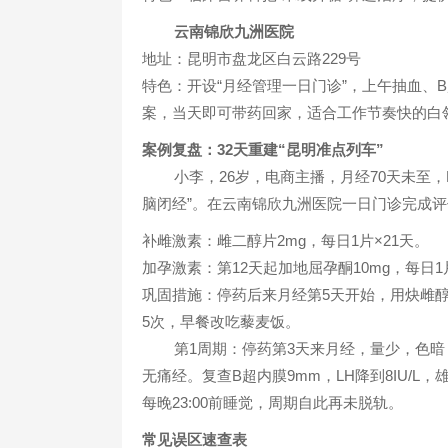
云南锦欣九洲医院
地址：昆明市盘龙区白云路229号
特色：开设“月经管理一日门诊”，上午抽血、
案，当天即可带药回家，适合工作节奏快的白
案例复盘：32天重建“昆明准点列车”
小李，26岁，电商主播，月经70天未至，B超内
脑闭经”。在云南锦欣九洲医院一日门诊完成
补雌激素：雌二醇片2mg，每日1片×21天。
加孕激素：第12天起加地屈孕酮10mg，每日1
巩固措施：停药后来月经第5天开始，用炔雌醇
5次，早餐改吃藜麦饭。
第1周期：停药第3天来月经，量少，色暗
无痛经。复查B超内膜9mm，LH降到8IU/L
每晚23:00前睡觉，周期自此再未脱轨。
常见误区速查表