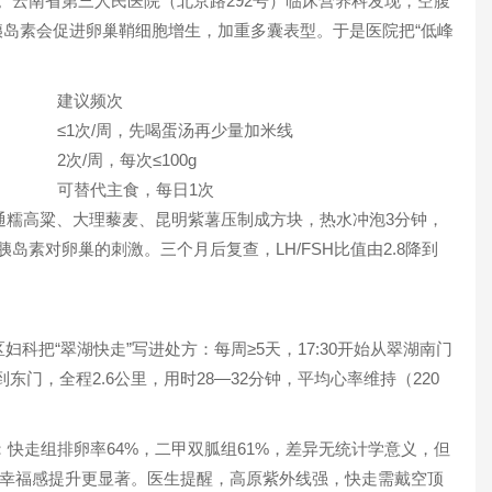
。云南省第三人民医院（北京路292号）临床营养科发现，空腹
，高胰岛素会促进卵巢鞘细胞增生，加重多囊表型。于是医院把“低峰
建议频次
≤1次/周，先喝蛋汤再少量加米线
2次/周，每次≤100g
可替代主食，每日1次
昭通糯高粱、大理藜麦、昆明紫薯压制成方块，热水冲泡3分钟，
岛素对卵巢的刺激。三个月后复查，LH/FSH比值由2.8降到
妇科把“翠湖快走”写进处方：每周≥5天，17:30开始从翠湖南门
门，全程2.6公里，用时28—32分钟，平均心率维持（220
照：快走组排卵率64%，二甲双胍组61%，差异无统计学意义，但
者主观幸福感提升更显著。医生提醒，高原紫外线强，快走需戴空顶