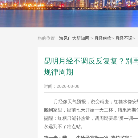
您的位置：
海风广大新知网
>
月经疾病
>
月经不调
>
昆明月经不调反反复复？别
规律周期
时间：2026-08-08
月经像天气预报，说变就变；红糖水像安
搬到家里，经前七天开始一天三杯，结果周期仍
提醒：红糖只能补热量，调周期要靠“辨—调
永远到不了准点站。
第一步：辨——先给子宫做一次“指纹鉴定”