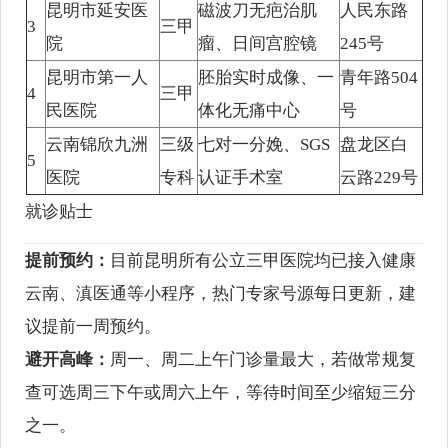
昆明市延安医
磁波刀无疤治肌
人民东路
3
三甲
院
瘤、日间宫腔镜
245号
昆明市第一人
胚胎实时成像、一
青年路504
4
三甲
民医院
体化无痛中心
号
云南锦欣九洲
三级
七对一分娩、SGS
盘龙区白
5
医院
专科
认证手术室
云路229号
就诊贴士
提前预约：
目前昆明所有公立三甲医院均已接入健康
云南、滇医通等小程序，热门专家号源每日更新，建
议提前一周预约。
避开高峰：
周一、周二上午门诊量最大，若做常规复
查可选周三下午或周六上午，等待时间至少缩短三分
之一。