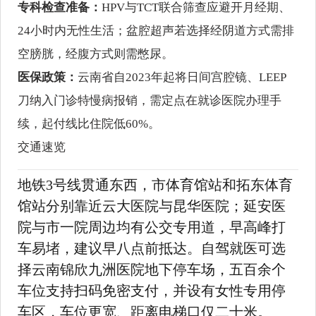
专科检查准备：
HPV与TCT联合筛查应避开月经期、
24小时内无性生活；盆腔超声若选择经阴道方式需排
空膀胱，经腹方式则需憋尿。
医保政策：
云南省自2023年起将日间宫腔镜、LEEP
刀纳入门诊特慢病报销，需定点在就诊医院办理手
续，起付线比住院低60%。
交通速览
地铁3号线贯通东西，市体育馆站和拓东体育
馆站分别靠近云大医院与昆华医院；延安医
院与市一院周边均有公交专用道，早高峰打
车易堵，建议早八点前抵达。自驾就医可选
择云南锦欣九洲医院地下停车场，五百余个
车位支持扫码免密支付，并设有女性专用停
车区，车位更宽、距离电梯口仅二十米。