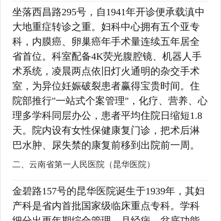
坐落西昌路295号，自1941年开诊便承载滇中
大地重症转诊之重。妇科中心拥有五个亚专
科，内膜癌、卵巢癌年手术量连续五年居全
省首位。科室配备4K荧光腹腔镜、机器人手
术系统，凌晨两点依旧灯火通明的杂交手术
室，为异位妊娠破裂患者赢得宝贵时间。住
院部推行"一站式个案管理"，化疗、营养、心
理多学科同层办公，患者平均住院日缩短1.8
天。院内设有女性保健康复门诊，把术后淋
巴水肿、尿失禁的康复前移到出院前一周。
二、云南省第一人民医院（昆华医院）
金碧路157号的昆华医院诞生于1939年，其妇
产科是省内首批国家级临床重点专科。学科
细分出更年期综合管理、月经病、盆底功能