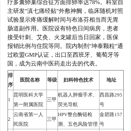
疗多囊卵巢综合征方面排卵率达78%。科室自
主研发"滇七痛经贴"外敷神阙，临床随机对照
试验显示疼痛缓解时间与布洛芬相当而无胃
肠道副作用。医院设有特色日间病房，患者
接受针刺、艾灸、火龙罐后当日回家，医保
报销比例与住院等同。院内制剂"坤泰颗粒"通
过欧盟GMP认证，出口至西班牙、葡萄牙等
国，成为云南中医药走出去的代表。
排
医院名称
等级
妇科特色技术
地址
序
昆明医科大学
机器人肿瘤手术、
西昌路295
1
三甲
第一附属医院
荧光导航
号
云南省第一人
HPV整合酶链检
金碧路157
2
三甲
民医院
测、五色风险管理
号