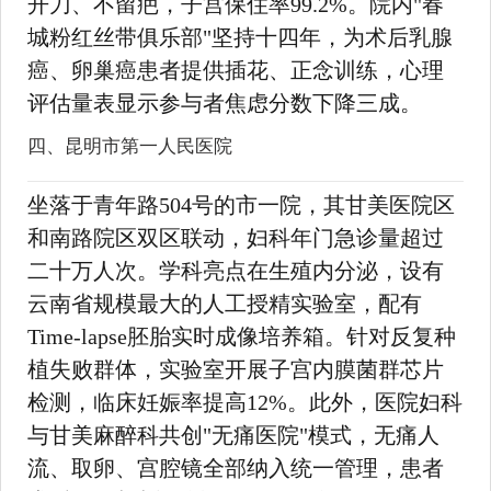
开刀、不留疤，子宫保住率99.2%。院内"春
城粉红丝带俱乐部"坚持十四年，为术后乳腺
癌、卵巢癌患者提供插花、正念训练，心理
评估量表显示参与者焦虑分数下降三成。
四、昆明市第一人民医院
坐落于青年路504号的市一院，其甘美医院区
和南路院区双区联动，妇科年门急诊量超过
二十万人次。学科亮点在生殖内分泌，设有
云南省规模最大的人工授精实验室，配有
Time-lapse胚胎实时成像培养箱。针对反复种
植失败群体，实验室开展子宫内膜菌群芯片
检测，临床妊娠率提高12%。此外，医院妇科
与甘美麻醉科共创"无痛医院"模式，无痛人
流、取卵、宫腔镜全部纳入统一管理，患者