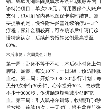
销。锦欣九洲医院臭氧水冲洗+低频脉冲为门
诊特治项目，单次226元，可用医保个人账户
支付，也可刷省内异地医保卡实时结算。需
要提醒的是，慢性附件炎需连续治疗2～3个
疗程，累计金额较高，可在确诊后申请门诊
慢特病认定，后续药费报销比例最高提至
80%。
术后康复：六周黄金计划
第一周：卧床不等于不动，术后6小时床上勾
脚背、屈髋，每次10下，一日5组，预防静脉
血栓。第二周：开始“30-30-30”步行计划，每
天分3次步行30分钟、心率提升30%、总步数
不少于3000步，促进肠道蠕动减少盆腔充
血。第三周：引入凯格尔训练，收缩肛门3秒
后放松，连续15次，一天3组，提升盆底肌张