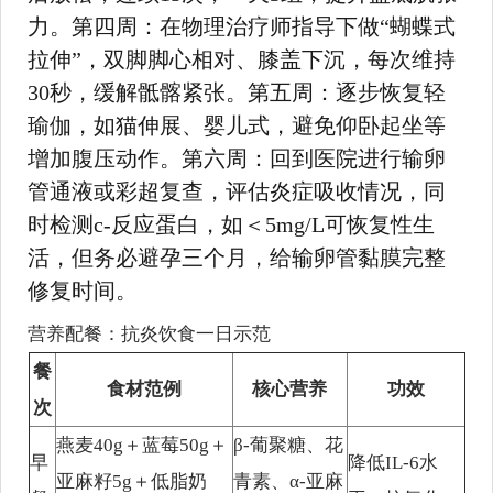
力。第四周：在物理治疗师指导下做“蝴蝶式
拉伸”，双脚脚心相对、膝盖下沉，每次维持
30秒，缓解骶髂紧张。第五周：逐步恢复轻
瑜伽，如猫伸展、婴儿式，避免仰卧起坐等
增加腹压动作。第六周：回到医院进行输卵
管通液或彩超复查，评估炎症吸收情况，同
时检测c-反应蛋白，如＜5mg/L可恢复性生
活，但务必避孕三个月，给输卵管黏膜完整
修复时间。
营养配餐：抗炎饮食一日示范
餐
食材范例
核心营养
功效
次
燕麦40g＋蓝莓50g＋
β-葡聚糖、花
早
降低IL-6水
亚麻籽5g＋低脂奶
青素、α-亚麻