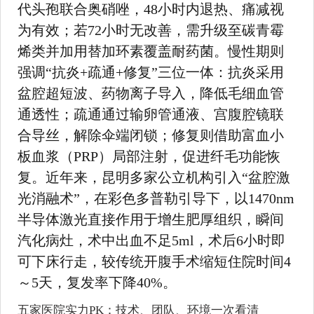
代头孢联合奥硝唑，48小时内退热、痛减视
为有效；若72小时无改善，需升级至碳青霉
烯类并加用替加环素覆盖耐药菌。慢性期则
强调“抗炎+疏通+修复”三位一体：抗炎采用
盆腔超短波、药物离子导入，降低毛细血管
通透性；疏通通过输卵管通液、宫腹腔镜联
合导丝，解除伞端闭锁；修复则借助富血小
板血浆（PRP）局部注射，促进纤毛功能恢
复。近年来，昆明多家公立机构引入“盆腔激
光消融术”，在彩色多普勒引导下，以1470nm
半导体激光直接作用于增生肥厚组织，瞬间
汽化病灶，术中出血不足5ml，术后6小时即
可下床行走，较传统开腹手术缩短住院时间4
～5天，复发率下降40%。
五家医院实力PK：技术、团队、环境一次看清