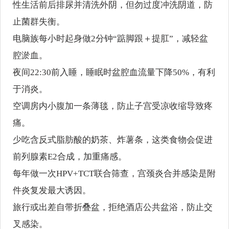
性生活前后排尿并清洗外阴，但勿过度冲洗阴道，防
止菌群失衡。
电脑族每小时起身做2分钟“踮脚跟＋提肛”，减轻盆
腔淤血。
夜间22:30前入睡，睡眠时盆腔血流量下降50%，有利
于消炎。
空调房内小腹加一条薄毯，防止子宫受凉收缩导致疼
痛。
少吃含反式脂肪酸的奶茶、炸薯条，这类食物会促进
前列腺素E2合成，加重痛感。
每年做一次HPV+TCT联合筛查，宫颈炎合并感染是附
件炎复发最大诱因。
旅行或出差自带折叠盆，拒绝酒店公共盆浴，防止交
叉感染。