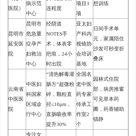
病示范
项目3
想训练
医院）
连程度
中心
项
昆明市
经阴道
亚太妇
日间手术单
昆明市
危急重
NOTES手
产科内
元，家属陪住
延安医
症孕产
术，体表零
视镜协
沙发可秒变折
院
妇救治
疤痕，24小
会培训
叠床
中心
时出院
基地
“清热解毒灌
全国名
园林式住院
中医妇
肠方”超微粉
老中医
云南省
部，病房推窗
科国家
碎，颗粒直
药专家
中医医
可见草本药
区域诊
径≤10μm，
传承工
院
圃，药香辅助
疗中心
直肠吸收率
作室2
镇静
提升30%
个
专注女