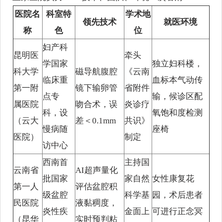
医院名
科室特
学术地
领先技术
就医环境
称
色
位
妇产科
昆明医
牵头
学国家
独立妇科楼，
科大学
磁导航腹腔
《云南
临床重
血标本气动传
第一附
镜下输卵管
省附件
点专
输，候诊区配
属医院
吻合术，误
炎诊疗
科，设
氧饱和度检测
（云大
差＜0.1mm
共识》
慢病随
座椅
医院）
制定
访中心
西南首
主持国
云南省
AI超声量化
批国家
家自然
女性康复花
第一人
评估盆腔积
级盆腔
科学基
园，术后患者
民医院
液黏稠度，
炎性疾
金面上
可进行正念冥
（昆华
实时预判粘