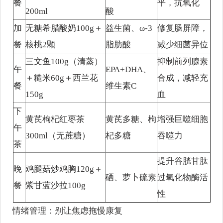
餐
平，抗氧化
200ml
酸
加
无糖希腊酸奶100g＋
益生菌、ω-3
修复肠屏障，
餐
核桃2颗
脂肪酸
减少细菌异位
三文鱼100g（清蒸）
抑制前列腺素
午
EPA+DHA、
＋糙米60g＋西兰花
合成，减轻充
餐
维生素C
150g
血
下
黄芪枸杞红枣茶
黄芪多糖、枸
增强巨噬细胞
午
300ml（无蔗糖）
杞多糖
吞噬力
茶
提升谷胱甘肽
晚
鸡腿菇炒鸡胸120g＋
硒、萝卜硫素
过氧化物酶活
餐
紫甘蓝沙拉100g
性
情绪管理：别让焦虑拖慢康复