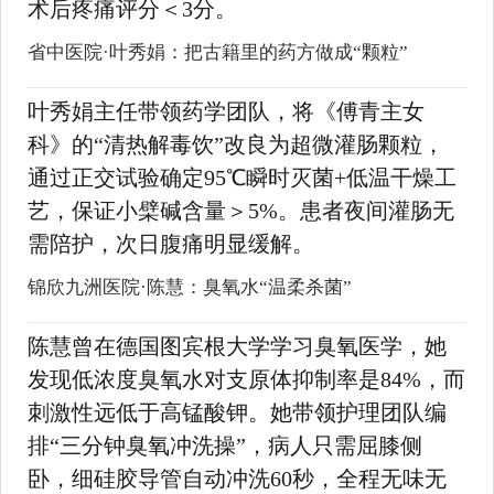
术后疼痛评分＜3分。
省中医院·叶秀娟：把古籍里的药方做成“颗粒”
叶秀娟主任带领药学团队，将《傅青主女
科》的“清热解毒饮”改良为超微灌肠颗粒，
通过正交试验确定95℃瞬时灭菌+低温干燥工
艺，保证小檗碱含量＞5%。患者夜间灌肠无
需陪护，次日腹痛明显缓解。
锦欣九洲医院·陈慧：臭氧水“温柔杀菌”
陈慧曾在德国图宾根大学学习臭氧医学，她
发现低浓度臭氧水对支原体抑制率是84%，而
刺激性远低于高锰酸钾。她带领护理团队编
排“三分钟臭氧冲洗操”，病人只需屈膝侧
卧，细硅胶导管自动冲洗60秒，全程无味无