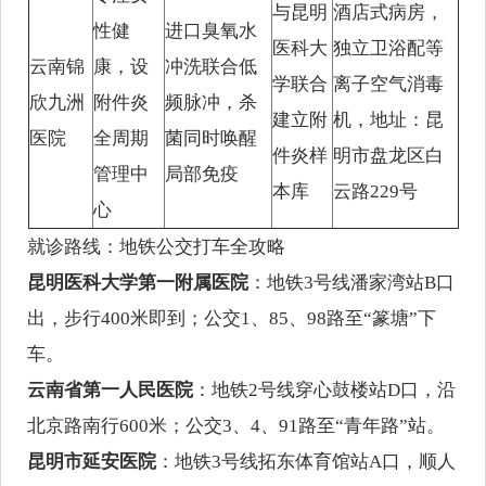
与昆明
酒店式病房，
性健
进口臭氧水
医科大
独立卫浴配等
云南锦
康，设
冲洗联合低
学联合
离子空气消毒
欣九洲
附件炎
频脉冲，杀
建立附
机，地址：昆
医院
全周期
菌同时唤醒
件炎样
明市盘龙区白
管理中
局部免疫
本库
云路229号
心
就诊路线：地铁公交打车全攻略
昆明医科大学第一附属医院
：地铁3号线潘家湾站B口
出，步行400米即到；公交1、85、98路至“篆塘”下
车。
云南省第一人民医院
：地铁2号线穿心鼓楼站D口，沿
北京路南行600米；公交3、4、91路至“青年路”站。
昆明市延安医院
：地铁3号线拓东体育馆站A口，顺人