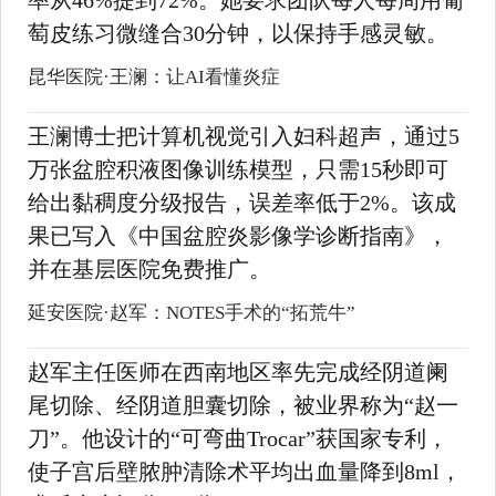
率从46%提到72%。她要求团队每人每周用葡
萄皮练习微缝合30分钟，以保持手感灵敏。
昆华医院·王澜：让AI看懂炎症
王澜博士把计算机视觉引入妇科超声，通过5
万张盆腔积液图像训练模型，只需15秒即可
给出黏稠度分级报告，误差率低于2%。该成
果已写入《中国盆腔炎影像学诊断指南》，
并在基层医院免费推广。
延安医院·赵军：NOTES手术的“拓荒牛”
赵军主任医师在西南地区率先完成经阴道阑
尾切除、经阴道胆囊切除，被业界称为“赵一
刀”。他设计的“可弯曲Trocar”获国家专利，
使子宫后壁脓肿清除术平均出血量降到8ml，