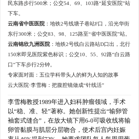
民东路步行500米；公交54、69、103路“延安医院”站
下车。
云南省中医医院
：地铁2号线塘子巷站F口，沿光华街
东行300米；公交83、98、125路至“省中医医院”站。
云南锦欣九洲医院
：地铁2号线白云路站D口出，北行
150米即见医院紫色标识；公交10、55、92路“白云路
口”下车步行2分钟。
专家面对面：五位学科带头人的鲜为人知的故事
云大医院·李雪梅：把腹腔镜做成“针线活”
李雪梅教授1989年进入妇科肿瘤领域，手术
以“稳、准、轻”著称。她创新性提出“输卵管
袖套式缝合”，在放大镜下用6-0可吸收线将输
卵管黏膜与肌层分层吻合，使术后宫内妊娠