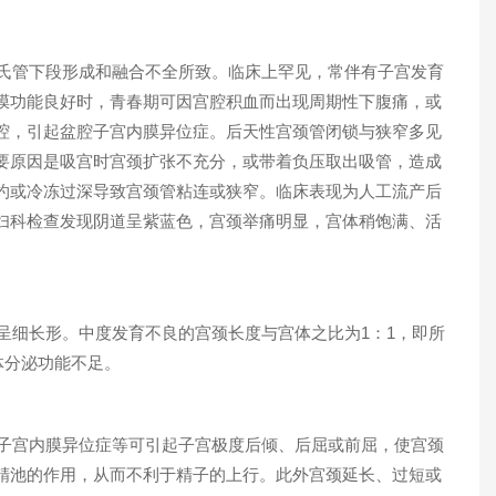
氏管下段形成和融合不全所致。临床上罕见，常伴有子宫发育
膜功能良好时，青春期可因宫腔积血而出现周期性下腹痛，或
腔，引起盆腔子宫内膜异位症。后天性宫颈管闭锁与狭窄多见
要原因是吸宫时宫颈扩张不充分，或带着负压取出吸管，造成
灼或冷冻过深导致宫颈管粘连或狭窄。临床表现为人工流产后
妇科检查发现阴道呈紫蓝色，宫颈举痛明显，宫体稍饱满、活
呈细长形。中度发育不良的宫颈长度与宫体之比为1：1，即所
体分泌功能不足。
子宫内膜异位症等可引起子宫极度后倾、后屈或前屈，使宫颈
精池的作用，从而不利于精子的上行。此外宫颈延长、过短或