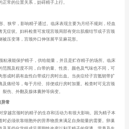
的正常的位置关系，妨碍精子上行。
形、狭窄，影响精子通过。临床表现主要为月经不规则，经血
者无症状。妇科检查可发现宫颈局部有突出肌瘤结节或子宫颈
侧被压变薄，宫颈外口伸张展平呈麻花形。
颈粘液能保护精子，供给能量，并且是贮存精子的场所。临床
的范围及程度不同，白带的量、性质、颜色及气味也不同，可
肉形成时易有血性白带或行房时出血。当炎症经子宫骶韧带扩
痛及痛经等，每于月经、排便或行房时加重。检查时可见宫颈
、裂伤、外翻及腺体囊肿等病变。
液异常
对穿越宫颈时的精子的生存和活动力有很大影响。因为精子本
道时必须依靠细胞外的营养物质来满足自身能量的需要。卵巢
性及某些化学组成呈周期性改变以利于精子的穿透、营养及生