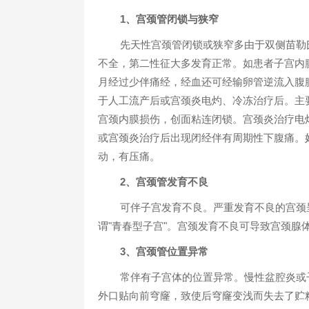
1、宫颈管闭锁与狭窄
先天性宫颈管闭锁或狭窄多由于双侧苗勒
不全，第二性征大多发育正常。如患者子宫内
月经过少伴痛经，经血还可经输卵管逆流入腹
于人工流产后或宫颈炎电灼、冷冻治疗后。主
宫颈内膜损伤，创面粘连闭锁。宫颈炎治疗电
或宫颈炎治疗后出现闭经伴有周期性下腹痛。
动，有压痛。
2、宫颈管发育不良
可伴子宫发育不良。严重发育不良的宫颈
谓"青春型子宫"。宫颈发育不良可导致宫颈腺
3、宫颈管位置异常
常伴有子宫体的位置异常。慢性盆腔炎或
外口贴向前穹窿，致使后穹窿变浅而失去了贮