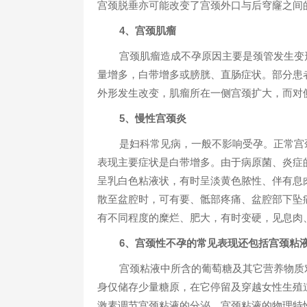
宫颈脱垂亦可能改变了宫颈外口与后穹窿之间
4、宫颈肌瘤
宫颈肌瘤造成不孕原因主要是颈管发生变
量增多，白带增多或膀胱、直肠症状。部分患
外形发生改变，肌瘤所在一侧宫颈扩大，而对
5、慢性宫颈炎
是妇科常见病，一般不影响受孕。正常宫
表现主要症状是白带增多。由于病原菌、炎症
呈乳白色粘液状，有时呈淡黄色脓性、伴有息
散至盆腔时，可有要、骶部疼痛、盆腔部下坠
有不同程度的糜烂、肥大，有时变硬，见息肉
6、宫颈性不孕的常见表现还包括宫颈粘
宫颈粘液中所含的葡萄糖及其它营养物质
身仅储存少量糖原，在它停留及穿越女性生殖
激素调节宫颈粘液的分泌，宫颈粘液的物理特